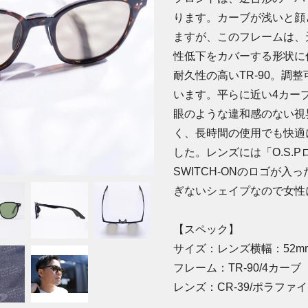
ります。カーブが浅いと顔
ますが、このフレームは、
性低下をカバーする形状に
耐久性の高いTR-90。調
います。平らに近い4カー
眼のような違和感のない視
く、長時間の使用でも快適
した。レンズには「O.S.
SWITCH-ONのロゴが
ぎないシェイプなので女性
【スペック】
サイズ：レンズ横幅：52mm
フレーム：TR-90/4カーブ
レンズ：CR-39/ポラファ