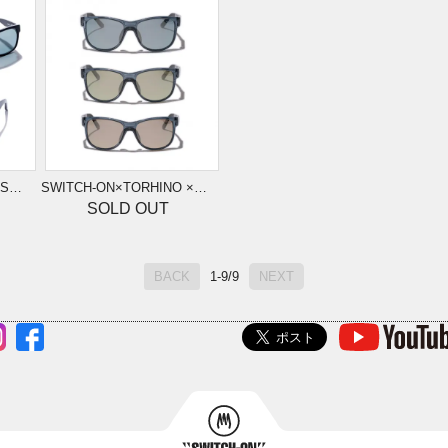
LACK）
SWITCH-ON×TORHINO ×O.S.P【MAMBA】
SOLD OUT
BACK
1-9/9
NEXT