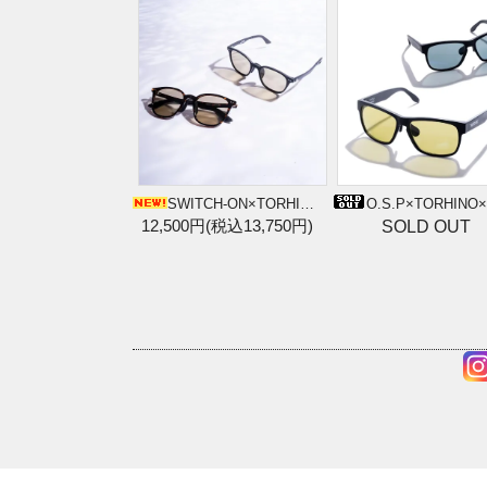
SWITCH-ON×TORHINO Polarized Sunglasses (Chui/ BR DEMI)
O.S.P×TORHINO×SWITCH-ON Polarized Sunglasses （NYOKA MAT B
12,500円(税込13,750円)
SOLD OUT