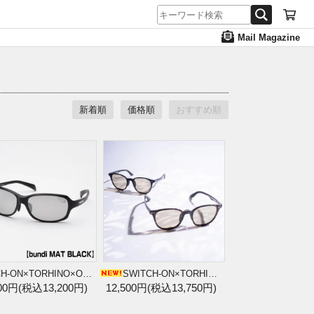
Mail Magazine
新着順
価格順
おすすめ順
SWITCH-ON×TORHINO×O.S.P【bundi/MAT BLACK】
SWITCH-ON×TORHINO Polarized Sunglasses (Chui/MAT BLACK)
000円(税込13,200円)
12,500円(税込13,750円)