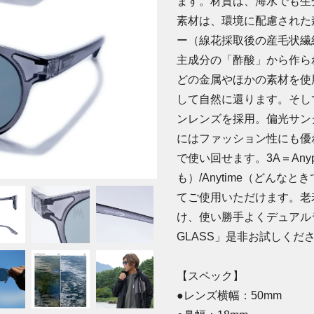
ます。材質は、海水でも生
素材は、環境に配慮された
ー（線花採取後の産毛状繊
主成分の「酢酸」から作ら
どの金属やほかの素材を使
して自然に還ります。そし
ンレンズを採用。偏光サン
にはファッション性にも優
で使い回せます。3A＝Anypl
も）/Anytime（どん
てご使用いただけます。老
け、使い勝手よくデュアル
GLASS」是非お試しくだ
【スペック】
●レンズ横幅：50mm